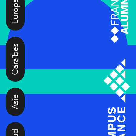
Caraïbes
Asie