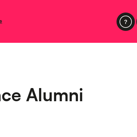
e
nce Alumni