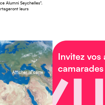
ce Alumni Seychelles".
artageront leurs
Invitez vos
camarades
Afficher la carte