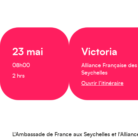
23 mai
Victoria
08h00
Alliance Française des
Seychelles
2 hrs
Ouvrir l’itinéraire
L'Ambassade de France aux Seychelles et l'Allianc