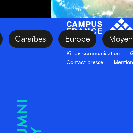
ie
Caraïbes
Europe
Moy
Kit de communication
G
Contact presse
Mention