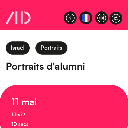
Israël
Portraits
Portraits d'alumni
11 mai
13h52
10 secs