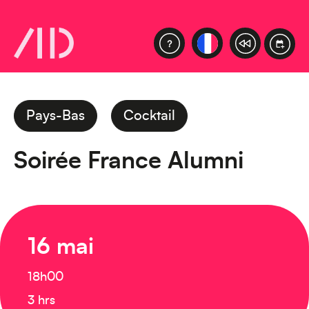
Pays-Bas
Cocktail
Soirée France Alumni
16 mai
18h00
3 hrs