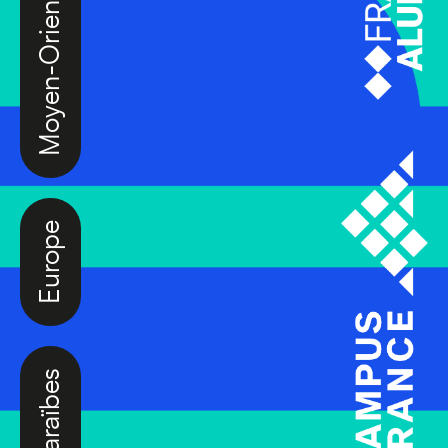
Moyen-Orient
Europe
Caraïbes