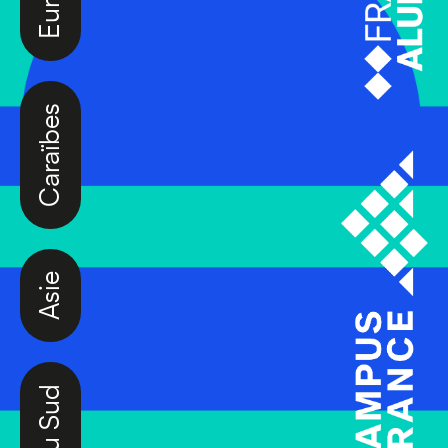
Caraïbes
Asie