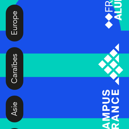
Europe
Caraïbes
Asie