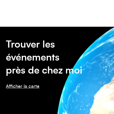
Caraïbes
Asie
Trouver les
événements
Amérique du Sud
près de chez moi
Afficher la carte