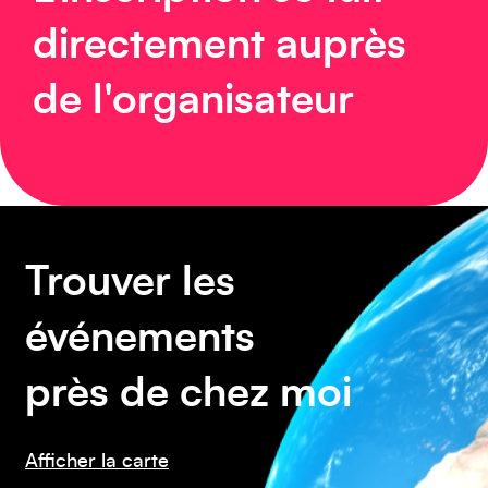
Asie
directement auprès
de l'organisateur
Amérique du Sud
Trouver les
événements
près de chez moi
Afficher la carte