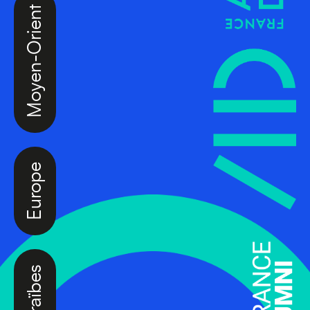
Moyen-Orient
Europe
Caraïbes