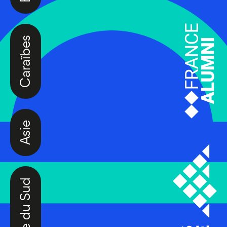
Caraïbes
Asie
Amérique du Sud