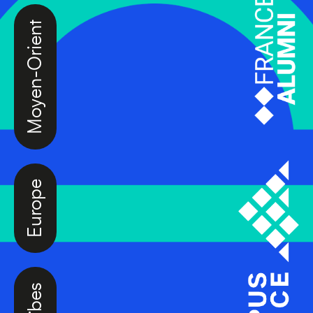
Moyen-Orient
Europe
Caraïbes